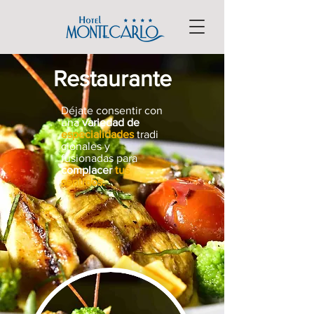
Restaurante
Déjate consentir con
una
variedad de
especialidades
tradi
cionales y
fusionadas para
complacer
tus
sentidos.